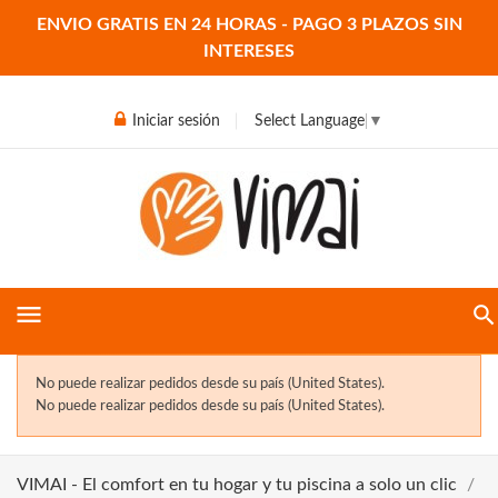
ENVIO GRATIS EN 24 HORAS - PAGO 3 PLAZOS SIN
INTERESES
Iniciar sesión
Select Language
▼
menu
No puede realizar pedidos desde su país (United States).
No puede realizar pedidos desde su país (United States).
VIMAI - El comfort en tu hogar y tu piscina a solo un clic