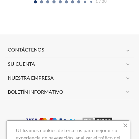
2 / 20
expand_more
CONTÁCTENOS
expand_more
SU CUENTA
expand_more
NUESTRA EMPRESA
expand_more
BOLETÍN INFORMATIVO
Utilizamos cookies de terceros para mejorar su
Copyright 2023
VIMAI NOW S.L
Todos los derechos reservados.
experiencia de navegación, analizar el tráfico del