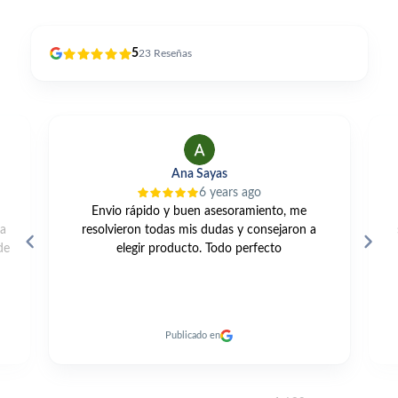
5
23
Reseñas
Ana Sayas
6 years ago
Envio rápido y buen asesoramiento, me
Una gam
resolvieron todas mis dudas y consejaron a
servicio 
elegir producto. Todo perfecto
Publicado en