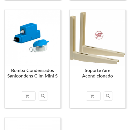
Bomba Condensados
Soporte Aire
Sanicondens Clim Mini S
Acondicionado
search
search