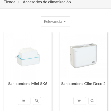
Tienda
Accesorios de climatización
arrow_drop_down
Relevancia
Sanicondens Mini SK6
Sanicondens Clim Deco 2
search
search