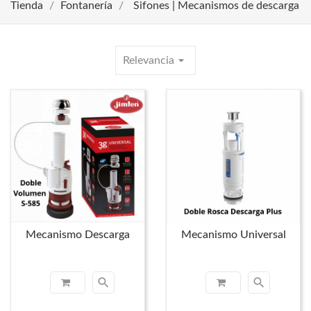
Tienda
Fontanería
Sifones | Mecanismos de descarga
arrow_drop_down
Relevancia
Mecanismo Descarga
Mecanismo Universal
search
search