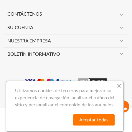
expand_more
CONTÁCTENOS
expand_more
SU CUENTA
expand_more
NUESTRA EMPRESA
expand_more
BOLETÍN INFORMATIVO
Utilizamos cookies de terceros para mejorar su
Copyright 2023
VIMAI NOW S.L
Todos los derechos reservados.
experiencia de navegación, analizar el tráfico del
sitio y personalizar el contenido de los anuncios.
Aceptar todas