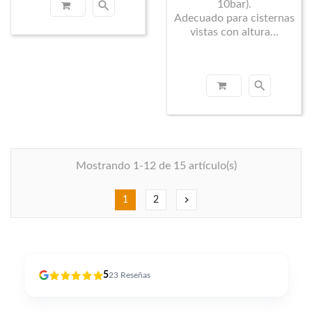
search
10bar).
Adecuado para cisternas
vistas con altura...
search
Mostrando 1-12 de 15 artículo(s)
chevron_right
1
2
5
23
Reseñas