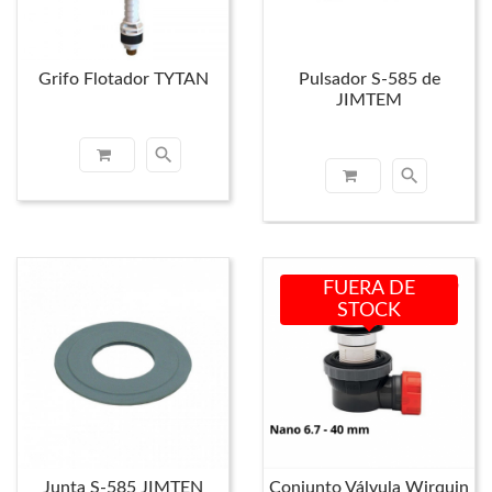
Grifo Flotador TYTAN
Pulsador S-585 de
JIMTEM
search
search
FUERA DE
STOCK
Junta S-585 JIMTEN
Conjunto Válvula Wirquin