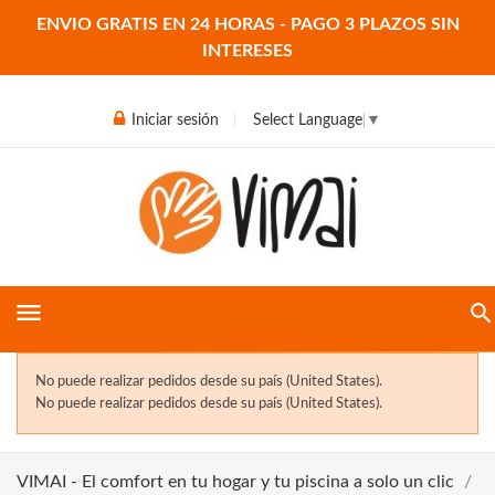
ENVIO GRATIS EN 24 HORAS - PAGO 3 PLAZOS SIN
INTERESES
Iniciar sesión
Select Language
▼
menu
No puede realizar pedidos desde su país (United States).
No puede realizar pedidos desde su país (United States).
VIMAI - El comfort en tu hogar y tu piscina a solo un clic