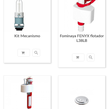
Kit Mecanismo
Fominaya FENYX flotador
L38LB
search
search