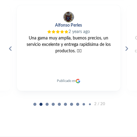
Alfonso Perles
2 years ago
Una gama muy amplia, buenos precios, un
servicio excelente y entrega rapidísima de los
productos. 👍🏼
c
Publicado en
2 / 20