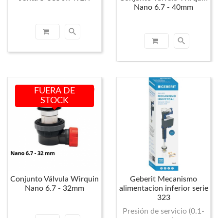
Nano 6.7 - 40mm
search
search
FUERA DE
STOCK
Conjunto Válvula Wirquin
Geberit Mecanismo
Nano 6.7 - 32mm
alimentacion inferior serie
323
Presión de servicio (0.1-