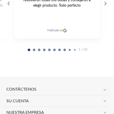
da
resolvieron todas mis dudas y consejaron a
de
elegir producto. Todo perfecto
Publicado en
2 / 20
expand_more
CONTÁCTENOS
expand_more
SU CUENTA
expand_more
NUESTRA EMPRESA