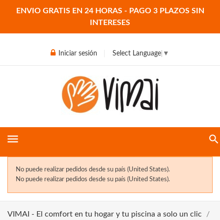
ENVIO GRATIS EN 24 HORAS - PAGO 3 PLAZOS SIN
INTERESES
Iniciar sesión
Select Language
▼
menu
No puede realizar pedidos desde su país (United States).
No puede realizar pedidos desde su país (United States).
VIMAI - El comfort en tu hogar y tu piscina a solo un clic