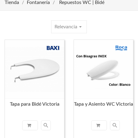
Tienda
Fontanería
Repuestos WC | Bidé
arrow_drop_down
Relevancia
Tapa para Bidé Victoria
Tapa y Asiento WC Victoria
search
search