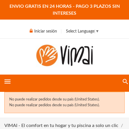
ENVIO GRATIS EN 24 HORAS - PAGO 3 PLAZOS SIN
INTERESES
Iniciar sesión
Select Language
▼
menu
No puede realizar pedidos desde su país (United States).
No puede realizar pedidos desde su país (United States).
VIMAI - El comfort en tu hogar y tu piscina a solo un clic