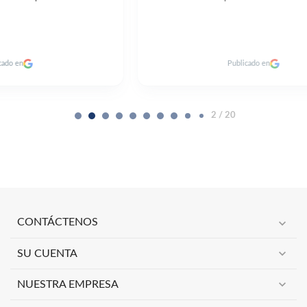
Publicado en
2 / 20
expand_more
CONTÁCTENOS
expand_more
SU CUENTA
expand_more
NUESTRA EMPRESA