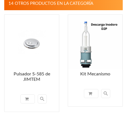
14 OTROS PRODUCTOS EN LA CATEGORÍA
Pulsador S-585 de
Kit Mecanismo
JIMTEM
search
search