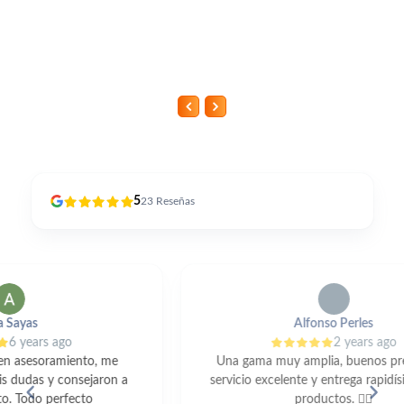
5
23
Reseñas
Alfonso Perles
2 years ago
Una gama muy amplia, buenos precios, un
servicio excelente y entrega rapidísima de los
productos. 👍🏼
c