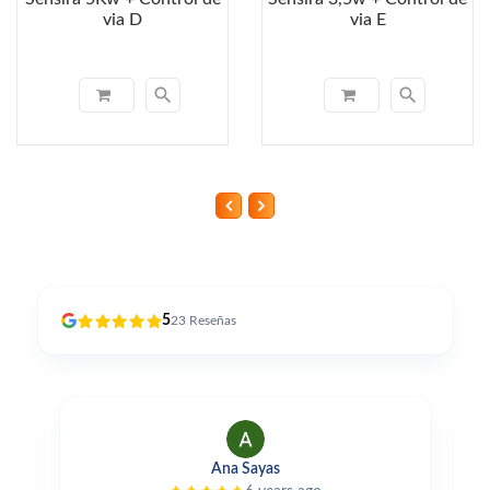
via D
via E
search
search
5
23
Reseñas
as
Alfonso Perles