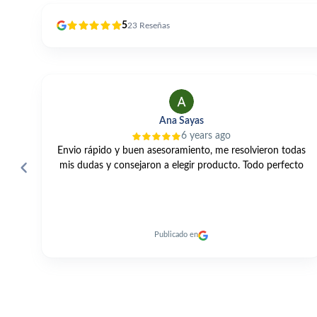
5
23
Reseñas
Alfonso Perles
2 years ago
das
Una gama muy amplia, buenos precios, un servicio
to
excelente y entrega rapidísima de los productos. 👍🏼
Publicado en