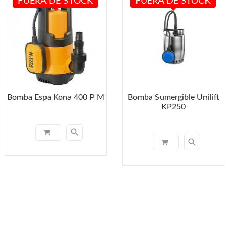
FUERA DE STOCK
FUERA DE STOCK
Bomba Espa Kona 400 P M
Bomba Sumergible Unilift
KP250
search
search