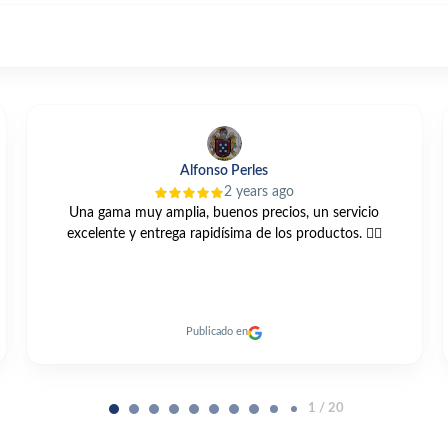
Lg Carri
3 years ago
Compre está bomba GRUNDFOS UNILIFT KP 250 A1 vis
web y muy buen trato todo muy cordial y me llegó antes
de el plazo previsto un 10
Publicado en
2 / 20