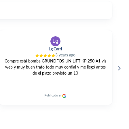
V TANO
3 years ago
GRAN TRATO PROFESIONAL Y PERSONAL. TODO
E
MUY RAPIDO. RECOMENDABLE 100% A DIA DE HOY.
Publicado en