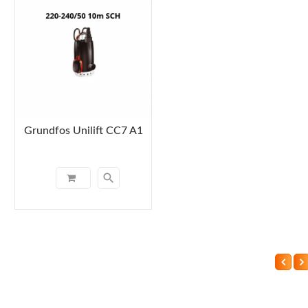
Grundfos Unilift CC7 A1
search