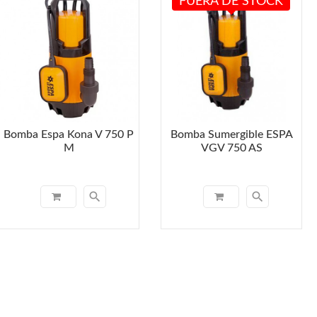
FUERA DE STOCK
Bomba Espa Kona V 750 P
Bomba Sumergible ESPA
M
VGV 750 AS
search
search