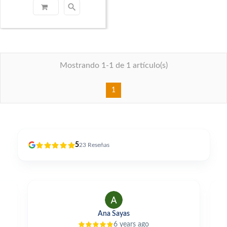
search
Mostrando 1-1 de 1 artículo(s)
1
5
23
Reseñas
Ana Sayas
6 years ago