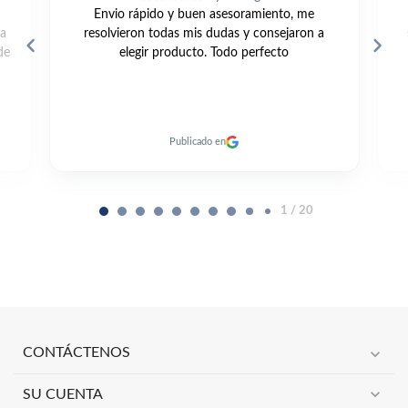
Envio rápido y buen asesoramiento, me
da
resolvieron todas mis dudas y consejaron a
de
elegir producto. Todo perfecto
Publicado en
1 / 20
expand_more
CONTÁCTENOS
expand_more
SU CUENTA