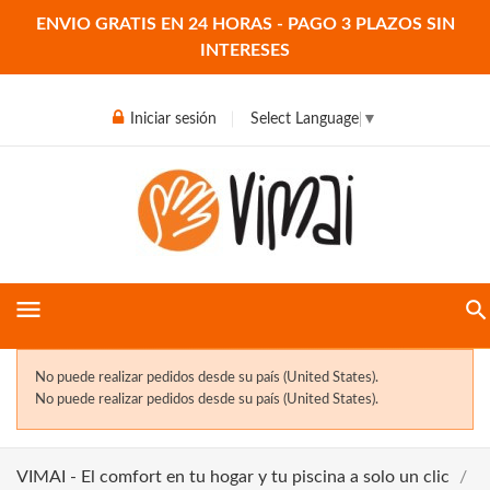
ENVIO GRATIS EN 24 HORAS - PAGO 3 PLAZOS SIN
INTERESES
Iniciar sesión
Select Language
▼
menu
No puede realizar pedidos desde su país (United States).
No puede realizar pedidos desde su país (United States).
VIMAI - El comfort en tu hogar y tu piscina a solo un clic