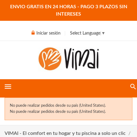
ENVIO GRATIS EN 24 HORAS - PAGO 3 PLAZOS SIN
INTERESES
Iniciar sesión
Select Language
▼
menu
No puede realizar pedidos desde su país (United States).
No puede realizar pedidos desde su país (United States).
VIMAI - El comfort en tu hogar y tu piscina a solo un clic