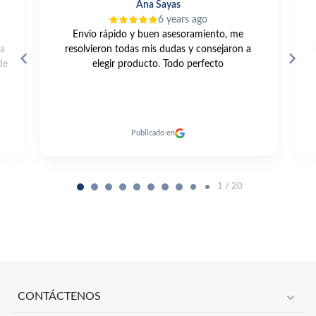
Ana Sayas
6 years ago
Envio rápido y buen asesoramiento, me
da
resolvieron todas mis dudas y consejaron a
de
elegir producto. Todo perfecto
Publicado en
1 / 20
expand_more
CONTÁCTENOS