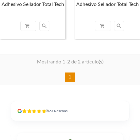
Adhesivo Sellador Total Tech
Adhesivo Sellador Total Tech
search
search
Mostrando 1-2 de 2 artículo(s)
1
5
23
Reseñas