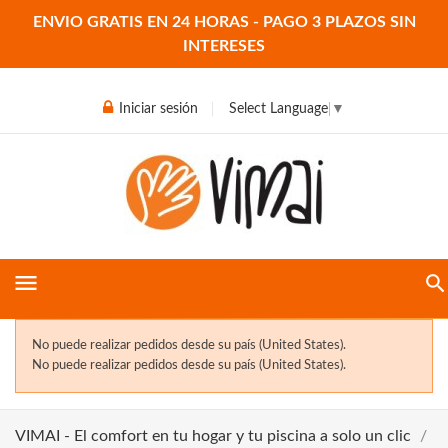
ENVIO GRATIS EN 24 HORAS - PAGO 3 PLAZOS SIN
INTERESES
Iniciar sesión
Select Language
▼
menu
No puede realizar pedidos desde su país (United States).
No puede realizar pedidos desde su país (United States).
VIMAI - El comfort en tu hogar y tu piscina a solo un clic