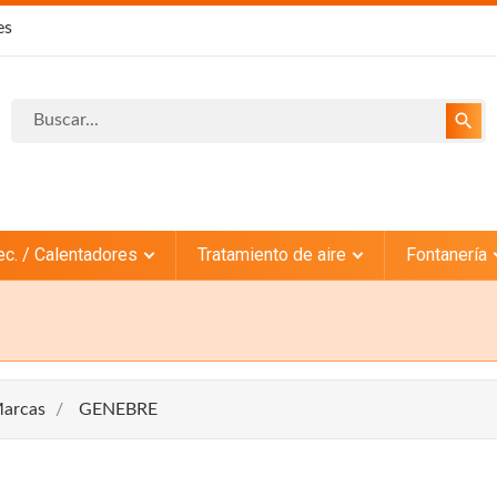
es
search
ec. / Calentadores
Tratamiento de aire
Fontanería
arcas
GENEBRE