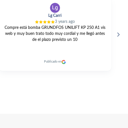
V TANO
3 years ago
GRAN TRATO PROFESIONAL Y PERSONAL. TODO
E
MUY RAPIDO. RECOMENDABLE 100% A DIA DE HOY.
Publicado en