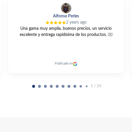
Lg Carri
3 years ago
Compre está bomba GRUNDFOS UNILIFT KP 250 A1 vis
web y muy buen trato todo muy cordial y me llegó antes
de el plazo previsto un 10
Publicado en
2 / 20