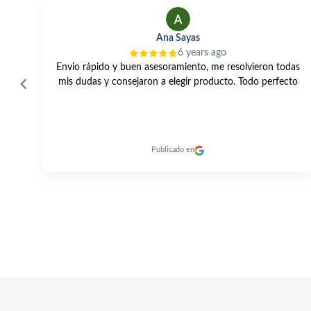
Alfonso Perles
2 years ago
das
Una gama muy amplia, buenos precios, un servicio
to
excelente y entrega rapidísima de los productos. 👍🏼
Publicado en