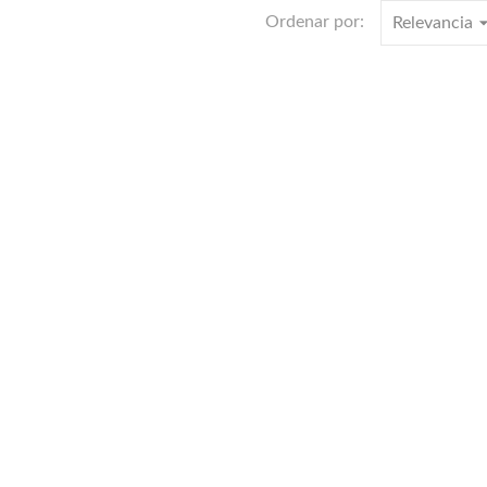
arrow_dro
Ordenar por:
Relevancia