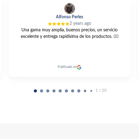
Alfonso Perles
2 years ago
plia, buenos precios, un servicio
Compre está bomba GR
ga rapidísima de los productos. 👍🏼
web y muy buen trato to
de el pla
Publicado en
Pu
2 / 20