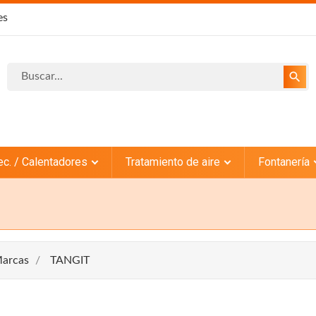
es
search
ec. / Calentadores
Tratamiento de aire
Fontanería
arcas
TANGIT