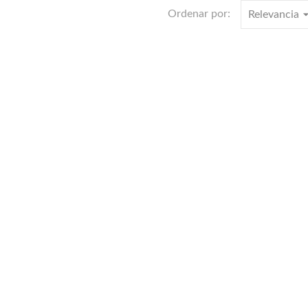
arrow_dro
Ordenar por:
Relevancia