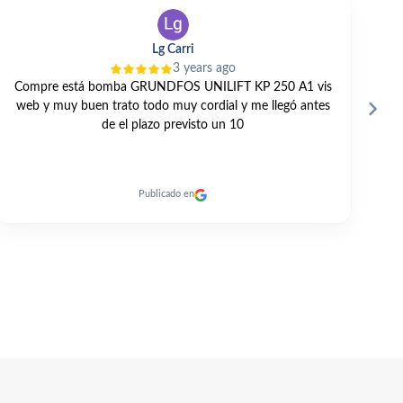
Lg Carri
V T
3 years ago
3
UNDFOS UNILIFT KP 250 A1 vis
GRAN TRATO PROFESION
do muy cordial y me llegó antes
MUY RAPIDO. RECOMENDAB
zo previsto un 10
blicado en
Publicad