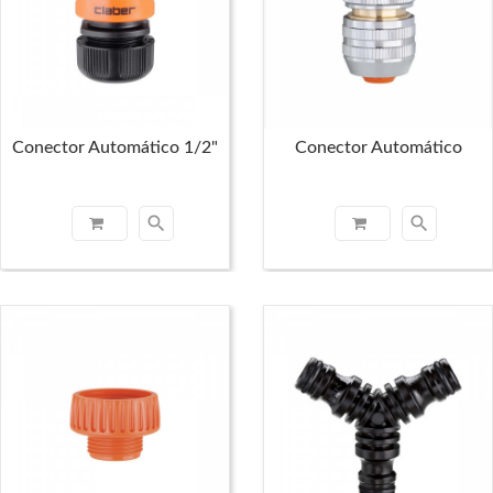
Conector Automático 1/2"
Conector Automático
search
search