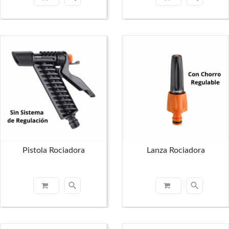
Pistola Rociadora
Lanza Rociadora
search
search