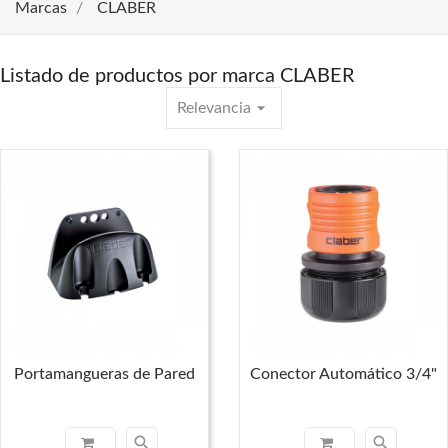
Marcas
CLABER
Listado de productos por marca CLABER
arrow_drop_down
Relevancia
Portamangueras de Pared
Conector Automático 3/4"
search
search