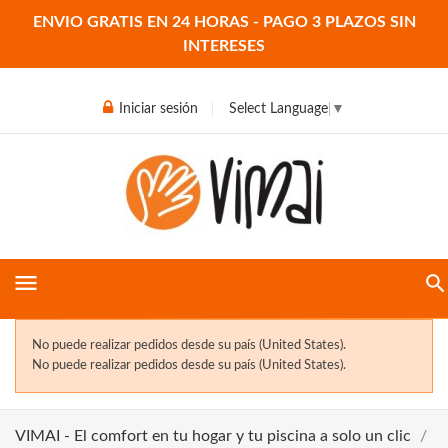
ENVIO GRATIS EN 24 HORAS - PAGO 3 PLAZOS SIN
INTERESES
Iniciar sesión
Select Language
▼
menu
No puede realizar pedidos desde su país (United States).
No puede realizar pedidos desde su país (United States).
VIMAI - El comfort en tu hogar y tu piscina a solo un clic