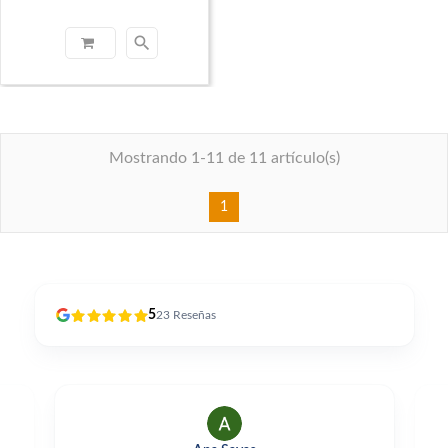
search
Mostrando 1-11 de 11 artículo(s)
1
5
23
Reseñas