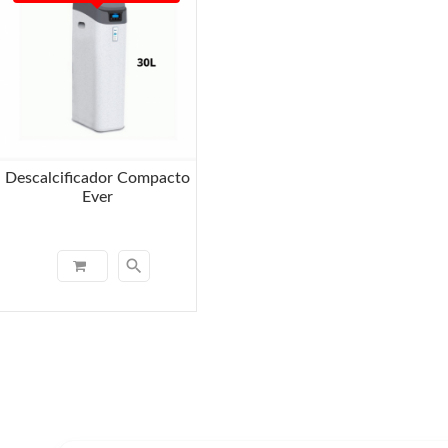
Descalcificador Compacto
Ever
search