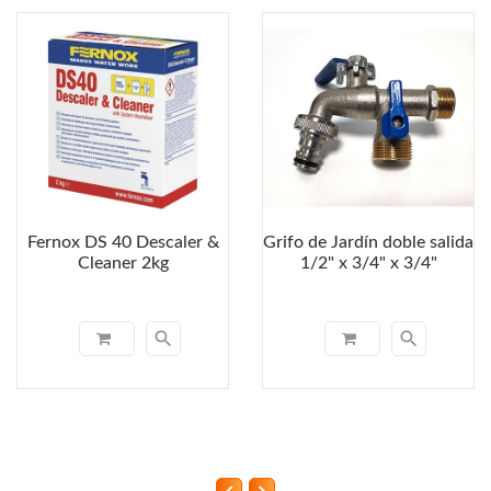
Fernox DS 40 Descaler &
Grifo de Jardín doble salida
Cleaner 2kg
1/2" x 3/4" x 3/4"
search
search