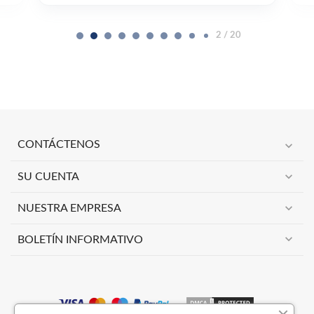
2 / 20
expand_more
CONTÁCTENOS
expand_more
SU CUENTA
expand_more
NUESTRA EMPRESA
expand_more
BOLETÍN INFORMATIVO