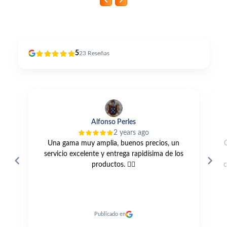
5
23
Reseñas
Alfonso Perles
2 years ago
Una gama muy amplia, buenos precios, un
servicio excelente y entrega rapidísima de los
productos. 👍🏼
c
Publicado en