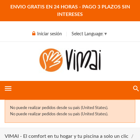
ENVIO GRATIS EN 24 HORAS - PAGO 3 PLAZOS SIN
INTERESES
Iniciar sesión
Select Language
▼
menu
No puede realizar pedidos desde su país (United States).
No puede realizar pedidos desde su país (United States).
VIMAI - El comfort en tu hogar y tu piscina a solo un clic