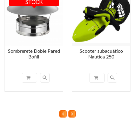
STOCK
Sombrerete Doble Pared
Scooter subacuático
Bofill
Nautica 250
search
search