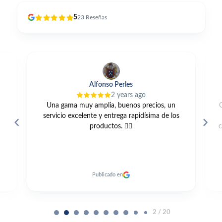
5
23
Reseñas
Alfonso Perles
2 years ago
Una gama muy amplia, buenos precios, un
servicio excelente y entrega rapidísima de los
productos. 👍🏼
c
Publicado en
2 / 20