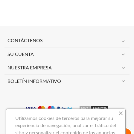
expand_more
CONTÁCTENOS
expand_more
SU CUENTA
expand_more
NUESTRA EMPRESA
expand_more
BOLETÍN INFORMATIVO
Utilizamos cookies de terceros para mejorar su
Copyright 2023
VIMAI NOW S.L
Todos los derechos reservados.
experiencia de navegación, analizar el tráfico del
sitio y personalizar el contenido de los anuncios.