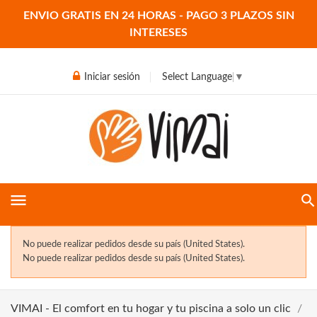
ENVIO GRATIS EN 24 HORAS - PAGO 3 PLAZOS SIN
INTERESES
Iniciar sesión
Select Language
▼
menu
No puede realizar pedidos desde su país (United States).
No puede realizar pedidos desde su país (United States).
VIMAI - El comfort en tu hogar y tu piscina a solo un clic