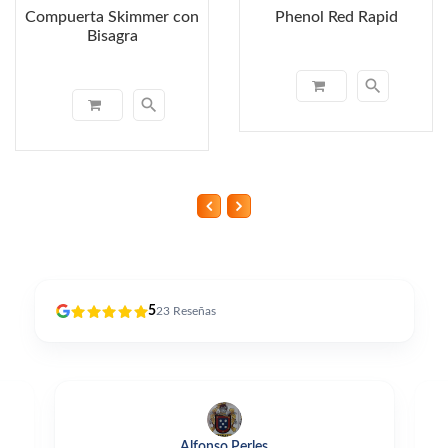
Compuerta Skimmer con
Phenol Red Rapid
Bisagra
search
search
5
23
Reseñas
Alfonso Perles