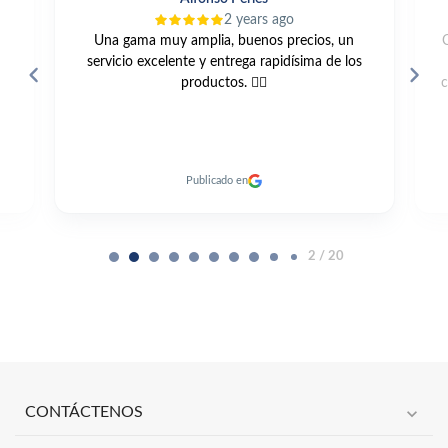
2 years ago
Una gama muy amplia, buenos precios, un
servicio excelente y entrega rapidísima de los
productos. 👍🏼
c
Publicado en
2 / 20
expand_more
CONTÁCTENOS