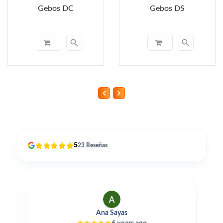
Gebos DC
Gebos DS
search
search
5
23
Reseñas
Alfonso Perles