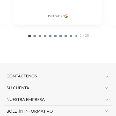
Publicado en
2 / 20
expand_more
CONTÁCTENOS
expand_more
SU CUENTA
expand_more
NUESTRA EMPRESA
expand_more
BOLETÍN INFORMATIVO