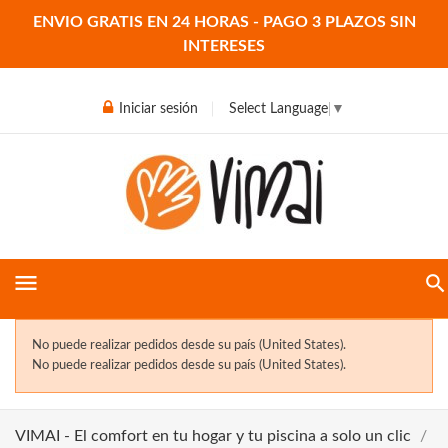
ENVIO GRATIS EN 24 HORAS - PAGO 3 PLAZOS SIN
INTERESES
Iniciar sesión
Select Language
▼
menu
No puede realizar pedidos desde su país (United States).
No puede realizar pedidos desde su país (United States).
VIMAI - El comfort en tu hogar y tu piscina a solo un clic