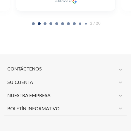
Publicado en
2 / 20
expand_more
CONTÁCTENOS
expand_more
SU CUENTA
expand_more
NUESTRA EMPRESA
expand_more
BOLETÍN INFORMATIVO