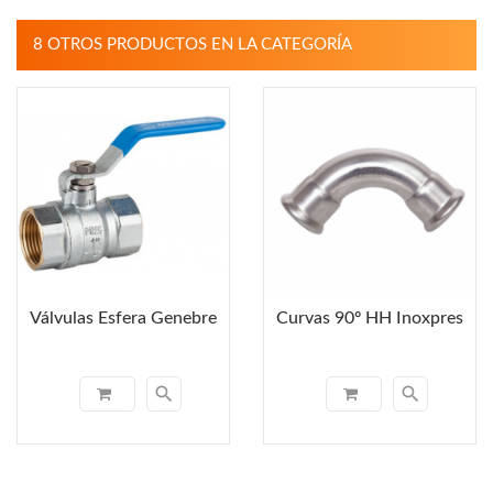
8 OTROS PRODUCTOS EN LA CATEGORÍA
Válvulas Esfera Genebre
Curvas 90º HH Inoxpres
search
search