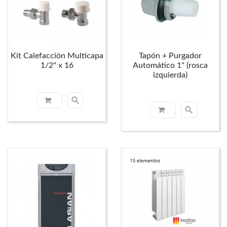
Kit Calefacción Multicapa
Tapón + Purgador
1/2" x 16
Automático 1" (rosca
izquierda)
search
search