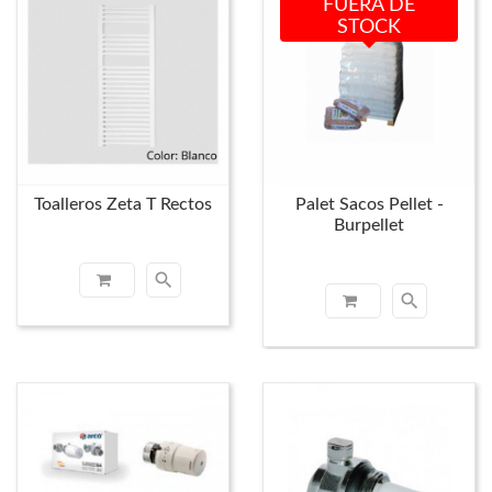
FUERA DE
STOCK
Toalleros Zeta T Rectos
Palet Sacos Pellet -
Burpellet
search
search