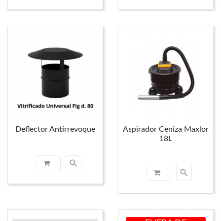
Deflector Antirrevoque
Aspirador Ceniza Maxlor
18L
search
search