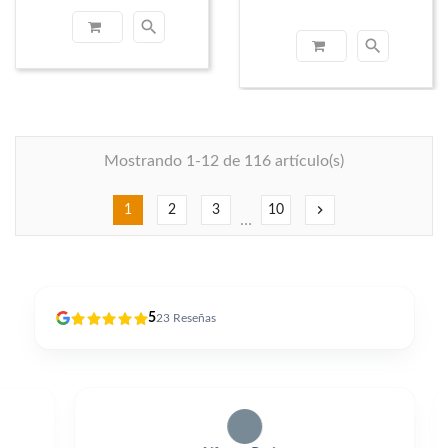
search
search
Mostrando 1-12 de 116 artículo(s)
chevron_right
1
2
3
10
…
5
23
Reseñas