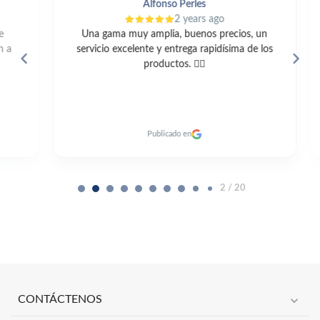
Alfonso Perles
2 years ago
Una gama muy amplia, buenos precios, un
servicio excelente y entrega rapidísima de los
productos. 👍🏼
c
Publicado en
2 / 20
expand_more
CONTÁCTENOS