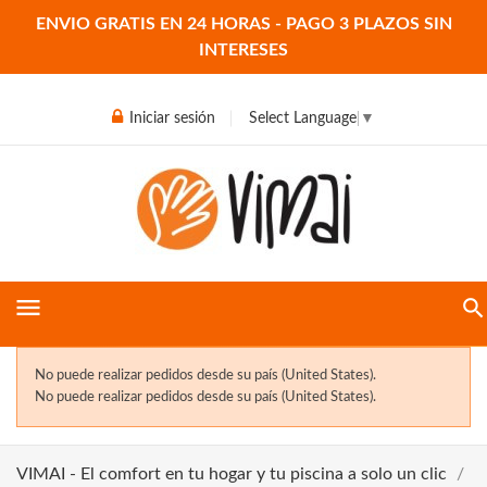
ENVIO GRATIS EN 24 HORAS - PAGO 3 PLAZOS SIN
INTERESES
Iniciar sesión
Select Language
▼
menu
No puede realizar pedidos desde su país (United States).
No puede realizar pedidos desde su país (United States).
VIMAI - El comfort en tu hogar y tu piscina a solo un clic