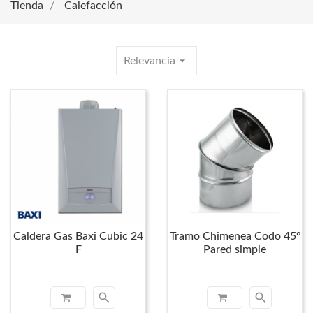
Tienda
Calefacción
arrow_drop_down
Relevancia
Caldera Gas Baxi Cubic 24
Tramo Chimenea Codo 45º
F
Pared simple
search
search