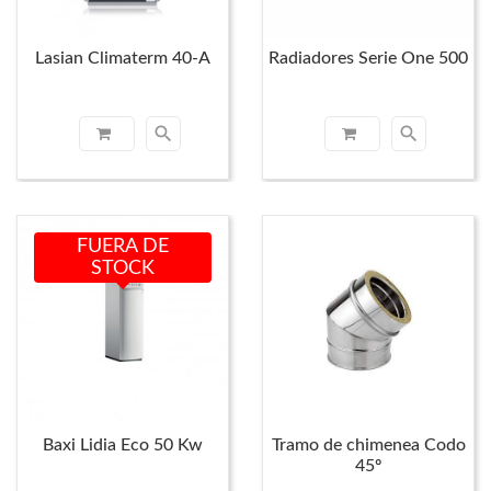
Lasian Climaterm 40-A
Radiadores Serie One 500
search
search
FUERA DE
STOCK
Baxi Lidia Eco 50 Kw
Tramo de chimenea Codo
45º