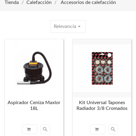
Tienda
Calefacción
Accesorios de calefacción
arrow_drop_down
Relevancia
Aspirador Ceniza Maxlor
Kit Universal Tapones
18L
Radiador 3/8 Cromados
search
search