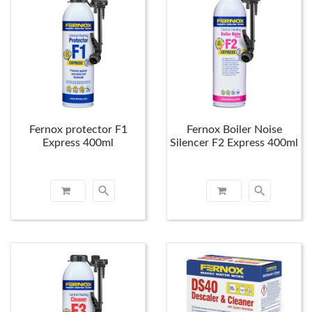
Fernox protector F1
Fernox Boiler Noise
Express 400ml
Silencer F2 Express 400ml
search
search