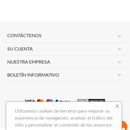
expand_more
CONTÁCTENOS
expand_more
SU CUENTA
expand_more
NUESTRA EMPRESA
expand_more
BOLETÍN INFORMATIVO
Utilizamos cookies de terceros para mejorar su
Copyright 2023
VIMAI NOW S.L
Todos los derechos reservados.
experiencia de navegación, analizar el tráfico del
sitio y personalizar el contenido de los anuncios.