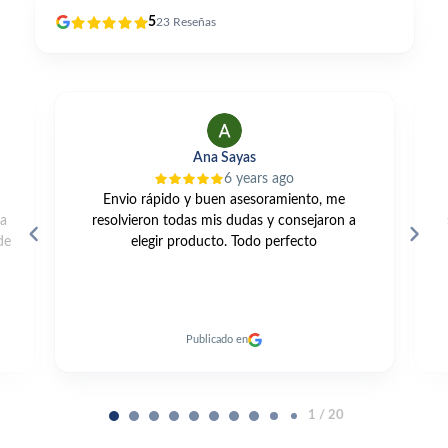
5
23
Reseñas
Alfonso Perles
2 years ago
e
Una gama muy amplia, buenos precios, un
n a
servicio excelente y entrega rapidísima de los
productos. 👍🏼
Publicado en
2 / 20