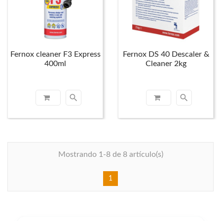
Fernox cleaner F3 Express
Fernox DS 40 Descaler &
400ml
Cleaner 2kg
search
search
Mostrando 1-8 de 8 artículo(s)
1