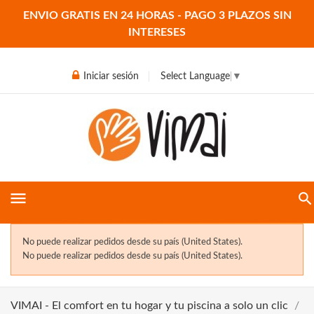
ENVIO GRATIS EN 24 HORAS - PAGO 3 PLAZOS SIN
INTERESES
Iniciar sesión
Select Language
▼
menu
No puede realizar pedidos desde su país (United States).
No puede realizar pedidos desde su país (United States).
VIMAI - El comfort en tu hogar y tu piscina a solo un clic