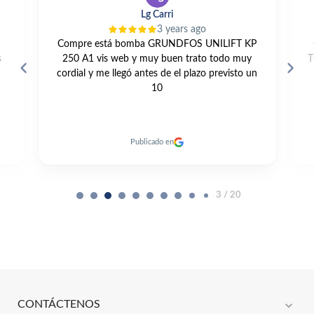
Lg Carri
3 years ago
Compre está bomba GRUNDFOS UNILIFT KP
s
250 A1 vis web y muy buen trato todo muy
T
cordial y me llegó antes de el plazo previsto un
10
Publicado en
3 / 20
expand_more
CONTÁCTENOS