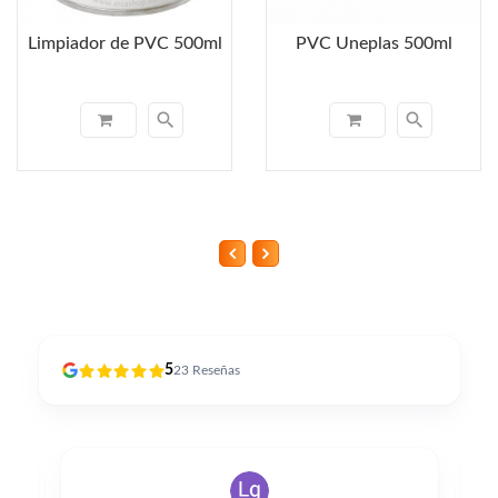
Limpiador de PVC 500ml
PVC Uneplas 500ml
search
search
5
23
Reseñas