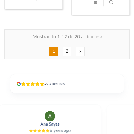
search
Mostrando 1-12 de 20 artículo(s)
chevron_right
1
2
5
23
Reseñas
Alfonso Perles
2 years ago