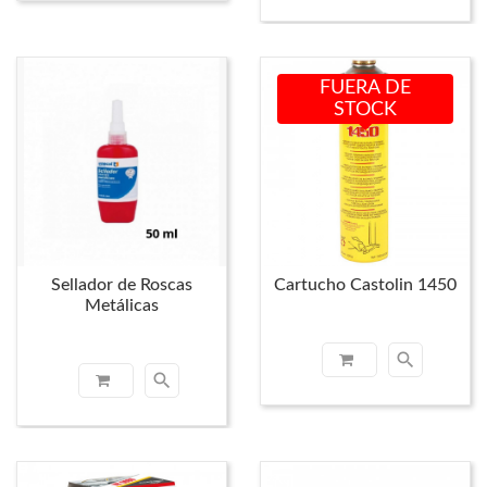
FUERA DE
STOCK
Sellador de Roscas
Cartucho Castolin 1450
Metálicas
search
search