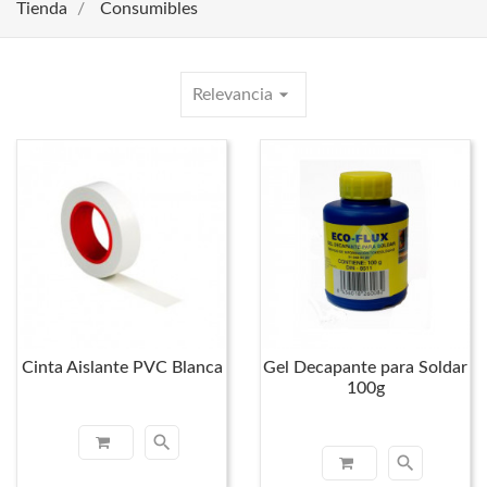
Tienda
Consumibles
arrow_drop_down
Relevancia
Cinta Aislante PVC Blanca
Gel Decapante para Soldar
100g
search
search