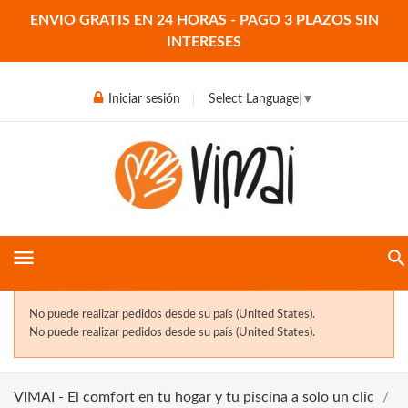
ENVIO GRATIS EN 24 HORAS - PAGO 3 PLAZOS SIN
INTERESES
Iniciar sesión
Select Language
▼
menu
No puede realizar pedidos desde su país (United States).
No puede realizar pedidos desde su país (United States).
VIMAI - El comfort en tu hogar y tu piscina a solo un clic