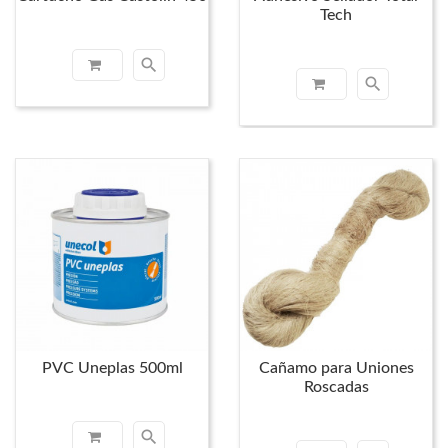
Tech
search
search
PVC Uneplas 500ml
Cañamo para Uniones
Roscadas
search