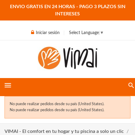
ENVIO GRATIS EN 24 HORAS - PAGO 3 PLAZOS SIN
INTERESES
Iniciar sesión
Select Language
▼
menu
No puede realizar pedidos desde su país (United States).
No puede realizar pedidos desde su país (United States).
VIMAI - El comfort en tu hogar y tu piscina a solo un clic