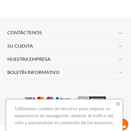
expand_more
CONTÁCTENOS
expand_more
SU CUENTA
expand_more
NUESTRA EMPRESA
expand_more
BOLETÍN INFORMATIVO
Utilizamos cookies de terceros para mejorar su
Copyright 2023
VIMAI NOW S.L
Todos los derechos reservados.
experiencia de navegación, analizar el tráfico del
sitio y personalizar el contenido de los anuncios.