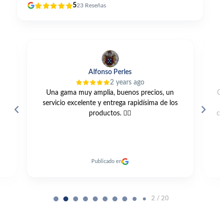
5
23
Reseñas
Alfonso Perles
2 years ago
Una gama muy amplia, buenos precios, un
servicio excelente y entrega rapidísima de los
productos. 👍🏼
c
Publicado en
2 / 20