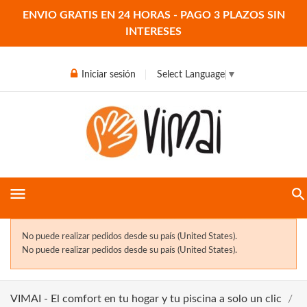
ENVIO GRATIS EN 24 HORAS - PAGO 3 PLAZOS SIN
INTERESES
Iniciar sesión
Select Language
▼
menu
No puede realizar pedidos desde su país (United States).
No puede realizar pedidos desde su país (United States).
VIMAI - El comfort en tu hogar y tu piscina a solo un clic