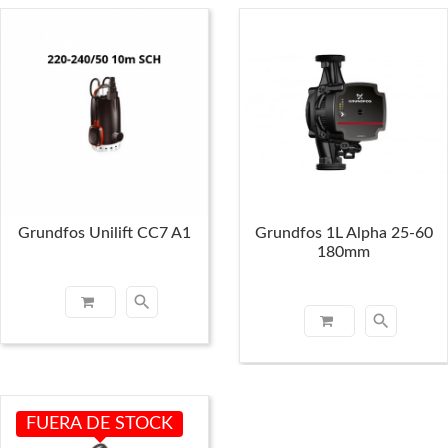
Grundfos Unilift CC7 A1
Grundfos 1L Alpha 25-60
180mm
search
search
FUERA DE STOCK