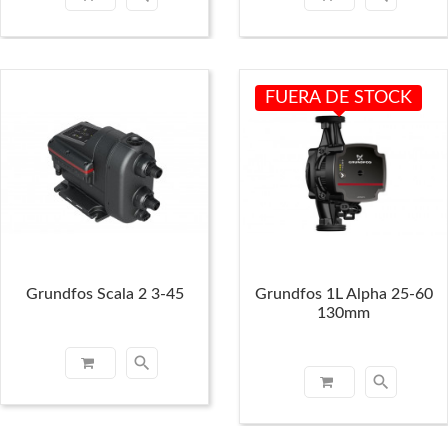
FUERA DE STOCK
Grundfos Scala 2 3-45
Grundfos 1L Alpha 25-60
130mm
search
search