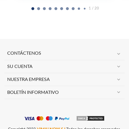
2 / 20
expand_more
CONTÁCTENOS
expand_more
SU CUENTA
expand_more
NUESTRA EMPRESA
expand_more
BOLETÍN INFORMATIVO