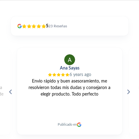
5
23
Reseñas
Ana Sayas
Alfonso 
6 years ago
2
rápido y buen asesoramiento, me
Una gama muy amplia,
ron todas mis dudas y consejaron a
servicio excelente y ent
egir producto. Todo perfecto
productos
Publicado en
Publicado