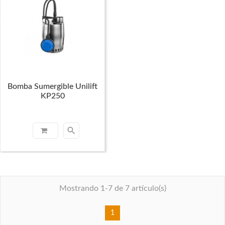
Bomba Sumergible Unilift
KP250
search
Mostrando 1-7 de 7 artículo(s)
1