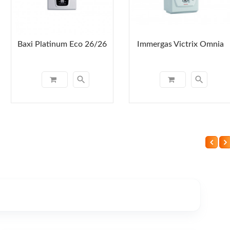
Baxi Platinum Eco 26/26
Immergas Victrix Omnia
search
search