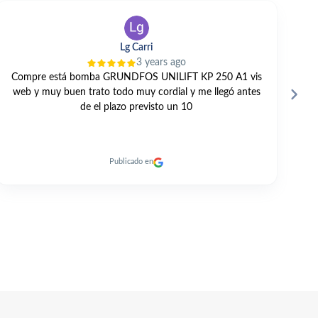
V TANO
3 years ago
GRAN TRATO PROFESIONAL Y PERSONAL. TODO
E
MUY RAPIDO. RECOMENDABLE 100% A DIA DE HOY.
Publicado en