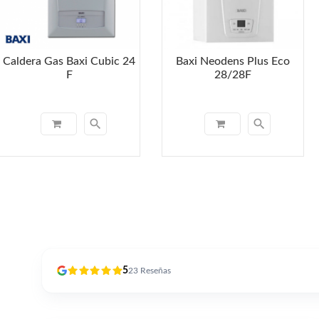
Caldera Gas Baxi Cubic 24
Baxi Neodens Plus Eco
F
28/28F
search
search
5
23
Reseñas