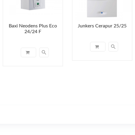
Baxi Neodens Plus Eco
Junkers Cerapur 25/25
24/24 F
search
search