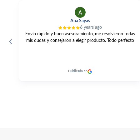
Alfonso Perles
2 years ago
das
Una gama muy amplia, buenos precios, un servicio
to
excelente y entrega rapidísima de los productos. 👍🏼
Publicado en