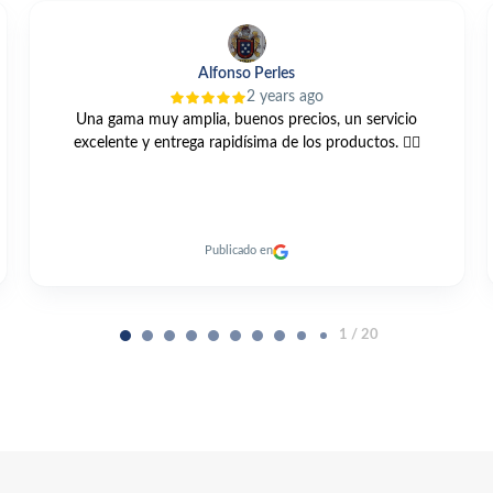
Lg Carri
3 years ago
Compre está bomba GRUNDFOS UNILIFT KP 250 A1 vis
web y muy buen trato todo muy cordial y me llegó antes
de el plazo previsto un 10
Publicado en
2 / 20