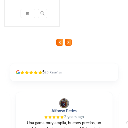
search
5
23
Reseñas
Alfonso Perles
2 years ago
Una gama muy amplia, buenos precios, un