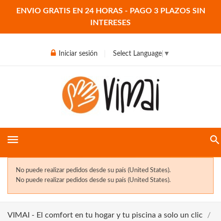
ENVIO GRATIS EN 24 HORAS - PAGO 3 PLAZOS SIN
INTERESES
Iniciar sesión
Select Language
▼
menu
No puede realizar pedidos desde su país (United States).
No puede realizar pedidos desde su país (United States).
VIMAI - El comfort en tu hogar y tu piscina a solo un clic