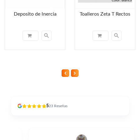
Deposito de Inercia
Toalleros Zeta T Rectos
search
search
5
23
Reseñas