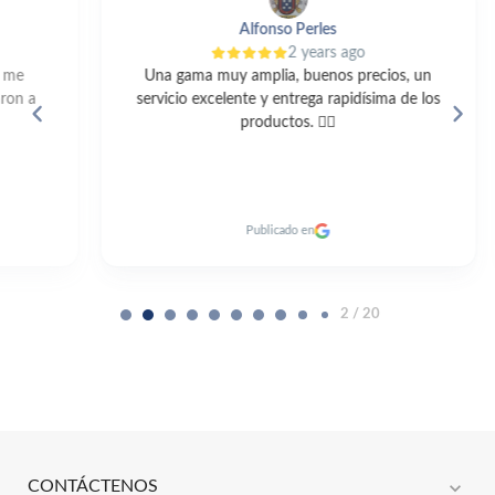
Alfonso Perles
2 years ago
Una gama muy amplia, buenos precios, un
servicio excelente y entrega rapidísima de los
productos. 👍🏼
c
Publicado en
2 / 20
expand_more
CONTÁCTENOS