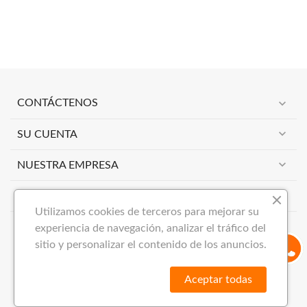
expand_more
CONTÁCTENOS
expand_more
SU CUENTA
expand_more
NUESTRA EMPRESA
expand_more
BOLETÍN INFORMATIVO
Utilizamos cookies de terceros para mejorar su
experiencia de navegación, analizar el tráfico del
sitio y personalizar el contenido de los anuncios.
Aceptar todas
Copyright 2023
VIMAI NOW S.L
Todos los derechos reservados.