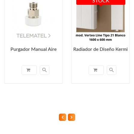
STOCK
Purgador Manual Aire
Radiador de Diseño Kermi
search
search