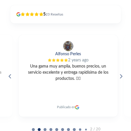
5
23
Reseñas
Alfonso Perles
2 years ago
Una gama muy amplia, buenos precios, un
servicio excelente y entrega rapidísima de los
productos. 👍🏼
c
Publicado en
2 / 20