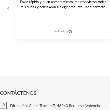
das
Una gama muy amplia, buenos precios, un servicio
to
excelente y entrega rapidísima de los productos. 👍🏼
Publicado en
CONTÁCTENOS
Dirección: C. del Textil, 47, 46340 Requena, Valencia