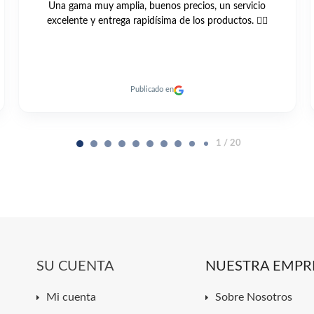
Compre está bomba GRUNDFOS UNILIFT KP 250 A1 vis
web y muy buen trato todo muy cordial y me llegó antes
de el plazo previsto un 10
Publicado en
2 / 20
SU CUENTA
NUESTRA EMPR
Mi cuenta
Sobre Nosotros