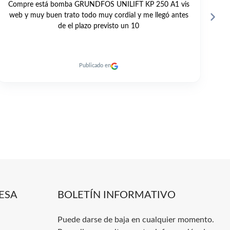
GRAN TRATO PROFESIONAL Y PERSONAL. TODO
E
MUY RAPIDO. RECOMENDABLE 100% A DIA DE HOY.
Publicado en
ESA
BOLETÍN INFORMATIVO
Puede darse de baja en cualquier momento.