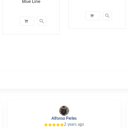
Blue Line
search
search
Lg Carri
3 years ago