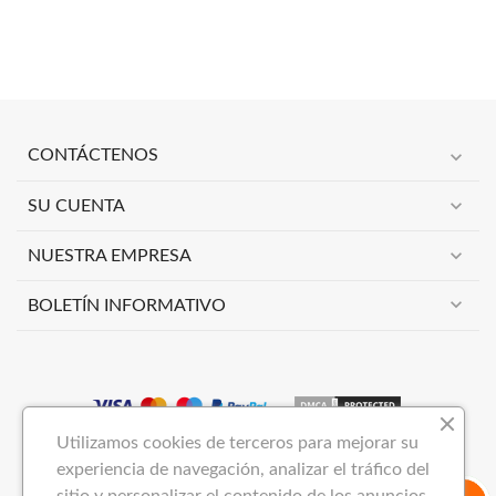
expand_more
CONTÁCTENOS
expand_more
SU CUENTA
expand_more
NUESTRA EMPRESA
expand_more
BOLETÍN INFORMATIVO
Utilizamos cookies de terceros para mejorar su
Copyright 2023
VIMAI NOW S.L
Todos los derechos reservados.
experiencia de navegación, analizar el tráfico del