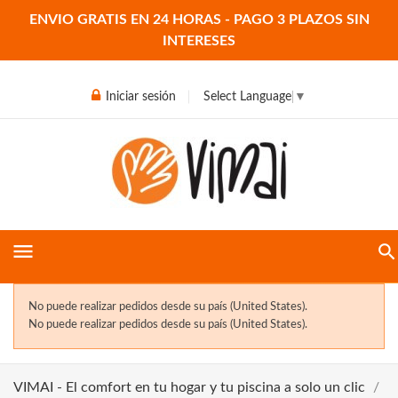
ENVIO GRATIS EN 24 HORAS - PAGO 3 PLAZOS SIN
INTERESES
Iniciar sesión
Select Language
▼
menu
No puede realizar pedidos desde su país (United States).
No puede realizar pedidos desde su país (United States).
VIMAI - El comfort en tu hogar y tu piscina a solo un clic