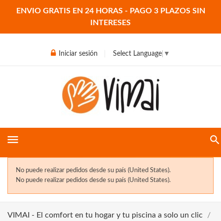
ENVIO GRATIS EN 24 HORAS - PAGO 3 PLAZOS SIN
INTERESES
Iniciar sesión
Select Language
▼
menu
No puede realizar pedidos desde su país (United States).
No puede realizar pedidos desde su país (United States).
VIMAI - El comfort en tu hogar y tu piscina a solo un clic