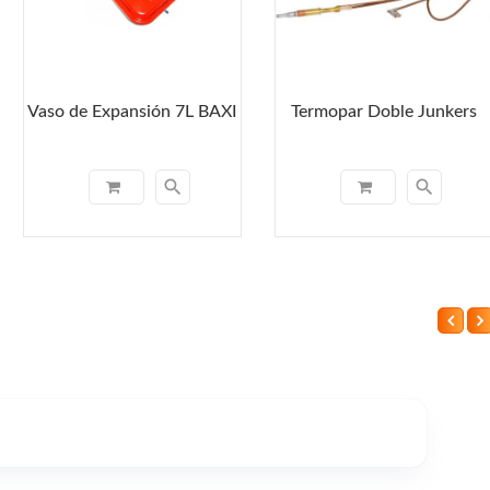
Vaso de Expansión 7L BAXI
Termopar Doble Junkers
search
search