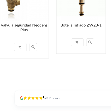
Válvula seguridad Neodens
Botella Inflado ZW23-1
Plus
search
search
5
23
Reseñas