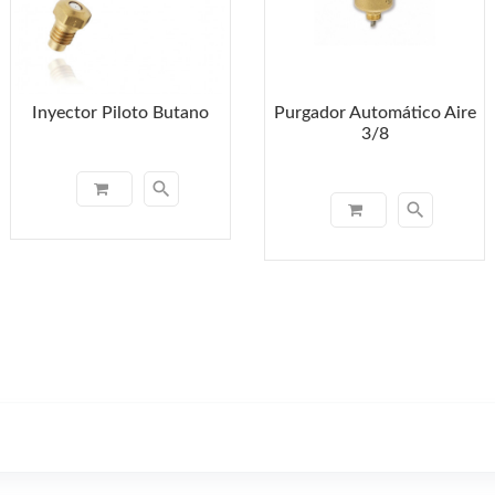
Inyector Piloto Butano
Purgador Automático Aire
3/8
search
search