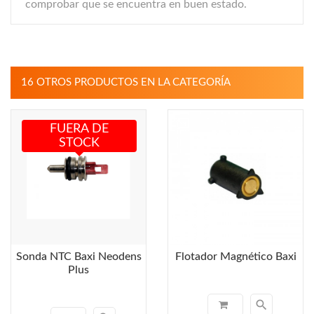
comprobar que se encuentra en buen estado.
16 OTROS PRODUCTOS EN LA CATEGORÍA
FUERA DE
STOCK
Sonda NTC Baxi Neodens
Flotador Magnético Baxi
Plus
search