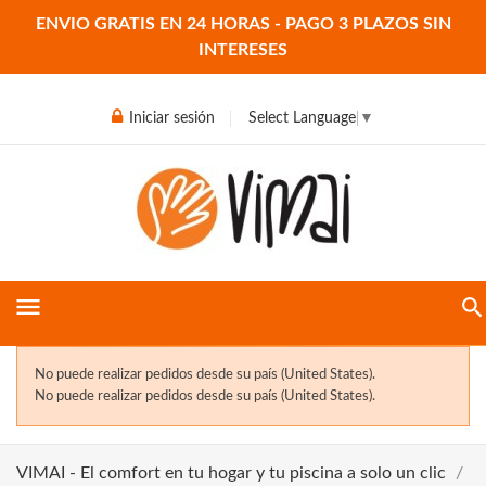
ENVIO GRATIS EN 24 HORAS - PAGO 3 PLAZOS SIN
INTERESES
Iniciar sesión
Select Language
▼
menu
No puede realizar pedidos desde su país (United States).
No puede realizar pedidos desde su país (United States).
VIMAI - El comfort en tu hogar y tu piscina a solo un clic