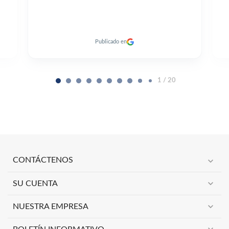
Publicado en
2 / 20
expand_more
CONTÁCTENOS
expand_more
SU CUENTA
expand_more
NUESTRA EMPRESA