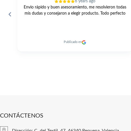
2 years ago
das
Una gama muy amplia, buenos precios, un servicio
to
excelente y entrega rapidísima de los productos. 👍🏼
Publicado en
CONTÁCTENOS
Dirección: C. del Textil, 47, 46340 Requena, Valencia