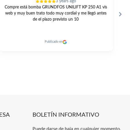
3 years ago
GRAN TRATO PROFESIONAL Y PERSONAL. TODO
E
MUY RAPIDO. RECOMENDABLE 100% A DIA DE HOY.
Publicado en
ESA
BOLETÍN INFORMATIVO
Puede darse de baja en cualquier momento.