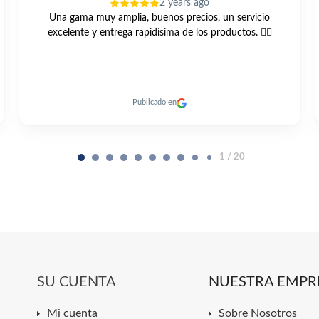
3 years ago
Compre está bomba GRUNDFOS UNILIFT KP 250 A1 vis
web y muy buen trato todo muy cordial y me llegó antes
de el plazo previsto un 10
Publicado en
2 / 20
SU CUENTA
NUESTRA EMPR
Mi cuenta
Sobre Nosotros