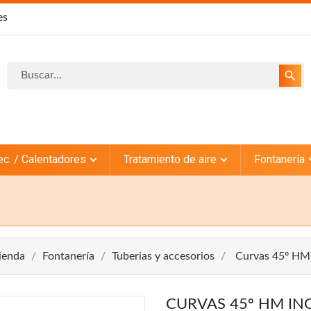
es
search
ec. / Calentadores
Tratamiento de aire
Fontanería
ienda
Fontanería
Tuberias y accesorios
Curvas 45º HM
CURVAS 45º HM IN