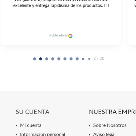
web y muy buen trato todo muy cordial y me llegó antes
de el plazo previsto un 10
Publicado en
2 / 20
SU CUENTA
NUESTRA EMPR
Mi cuenta
Sobre Nosotros
Información personal
Aviso legal