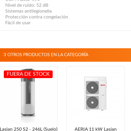
Nivel de ruido: 52 dB
Sistemas antilegionella
Protección contra congelación
Fácil de usar
3 OTROS PRODUCTOS EN LA CATEGORÍA
FUERA DE STOCK
Lasian 250 S2 - 246L (Suelo)
AERIA 11 kW Lasian