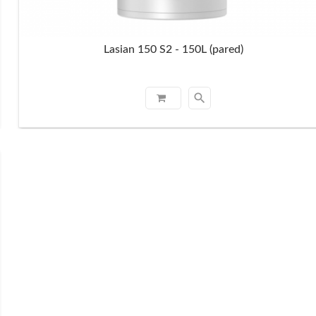
Lasian 150 S2 - 150L (pared)
search