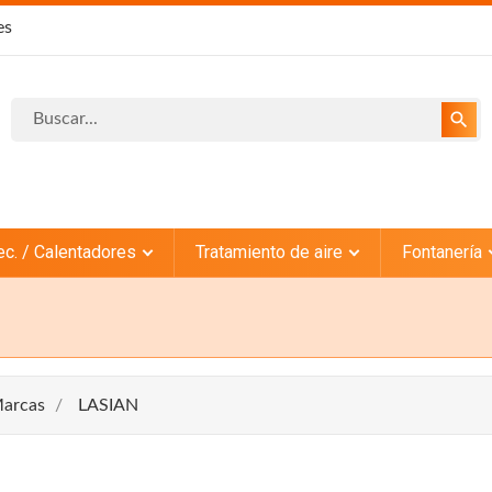
es
search
ec. / Calentadores
Tratamiento de aire
Fontanería
arcas
LASIAN