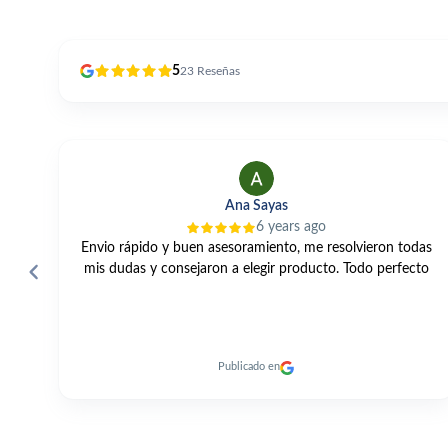
5
23
Reseñas
Alfonso Perles
2 years ago
das
Una gama muy amplia, buenos precios, un servicio
to
excelente y entrega rapidísima de los productos. 👍🏼
Publicado en