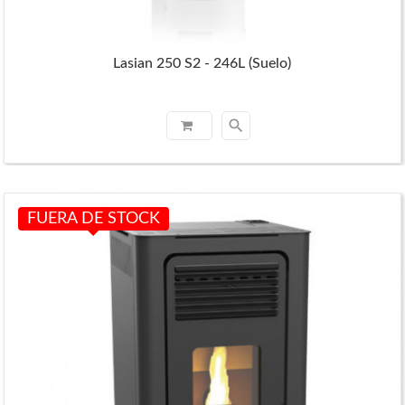
Lasian 250 S2 - 246L (Suelo)
search
FUERA DE STOCK