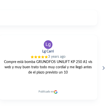
V TANO
3 years ago
GRAN TRATO PROFESIONAL Y PERSONAL. TODO
E
MUY RAPIDO. RECOMENDABLE 100% A DIA DE HOY.
Publicado en