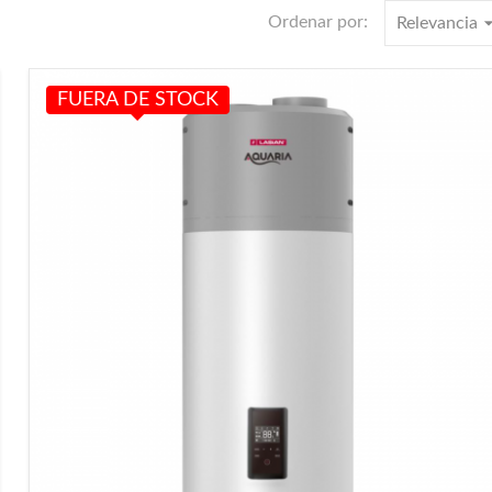
arrow_dro
Ordenar por:
Relevancia
FUERA DE STOCK