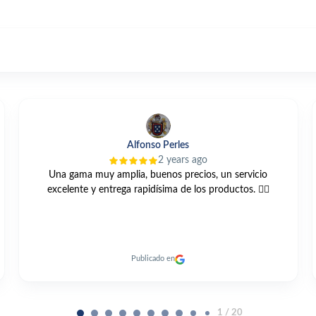
Lg Carri
3 years ago
Compre está bomba GRUNDFOS UNILIFT KP 250 A1 vis
web y muy buen trato todo muy cordial y me llegó antes
de el plazo previsto un 10
Publicado en
2 / 20