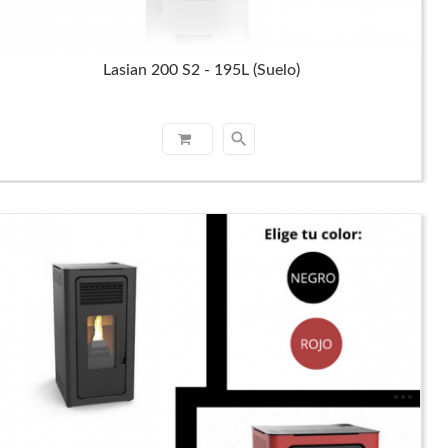
Lasian 200 S2 - 195L (Suelo)
search