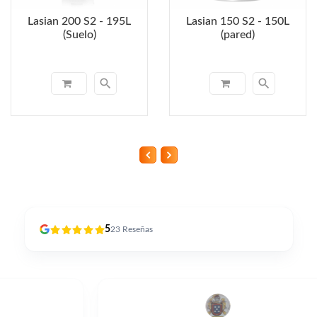
Lasian 200 S2 - 195L
Lasian 150 S2 - 150L
(Suelo)
(pared)
search
search
5
23
Reseñas