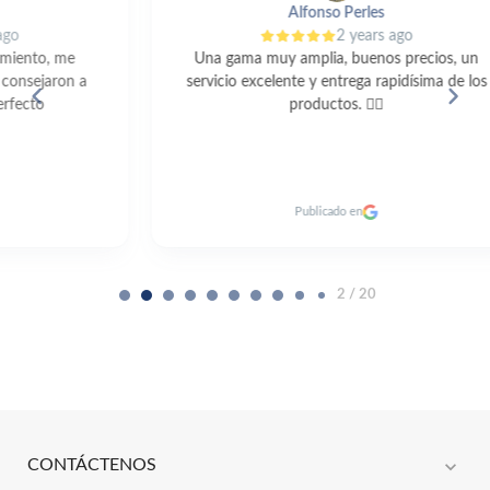
Alfonso Perles
2 years ago
Una gama muy amplia, buenos precios, un
servicio excelente y entrega rapidísima de los
productos. 👍🏼
c
Publicado en
2 / 20
expand_more
CONTÁCTENOS