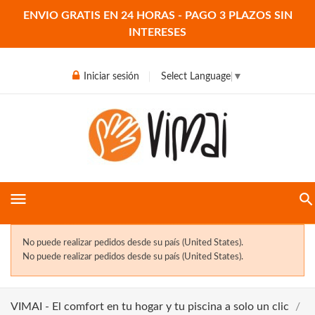
ENVIO GRATIS EN 24 HORAS - PAGO 3 PLAZOS SIN
INTERESES
Iniciar sesión
Select Language
▼
menu
No puede realizar pedidos desde su país (United States).
No puede realizar pedidos desde su país (United States).
VIMAI - El comfort en tu hogar y tu piscina a solo un clic