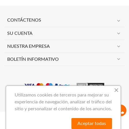
expand_more
CONTÁCTENOS
expand_more
SU CUENTA
expand_more
NUESTRA EMPRESA
expand_more
BOLETÍN INFORMATIVO
Utilizamos cookies de terceros para mejorar su
Copyright 2023
VIMAI NOW S.L
Todos los derechos reservados.
experiencia de navegación, analizar el tráfico del
sitio y personalizar el contenido de los anuncios.
Aceptar todas