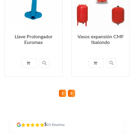
Llave Prolongador
Vasos expansión CMF
Euromax
Ibaiondo
search
search
5
23
Reseñas