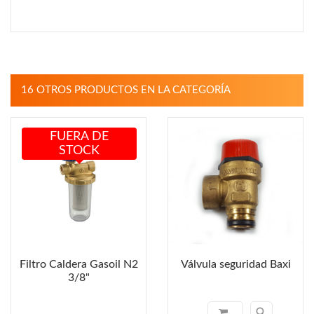
16 OTROS PRODUCTOS EN LA CATEGORÍA
FUERA DE
STOCK
Filtro Caldera Gasoil N2
Válvula seguridad Baxi
3/8"
search