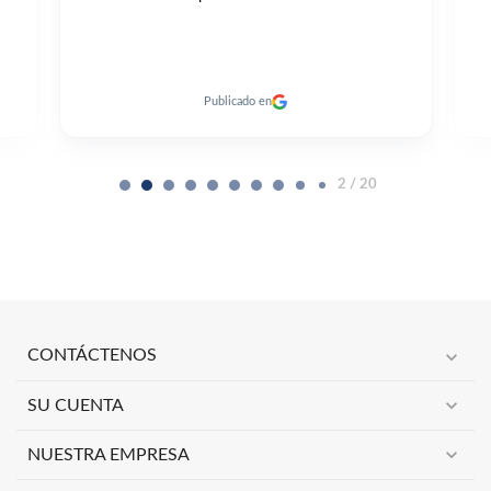
Publicado en
2 / 20
expand_more
CONTÁCTENOS
expand_more
SU CUENTA
expand_more
NUESTRA EMPRESA