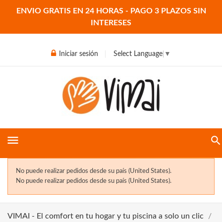
ENVIO GRATIS EN 24 HORAS - PAGO 3 PLAZOS SIN
INTERESES
Iniciar sesión
Select Language
▼
menu
No puede realizar pedidos desde su país (United States).
No puede realizar pedidos desde su país (United States).
VIMAI - El comfort en tu hogar y tu piscina a solo un clic