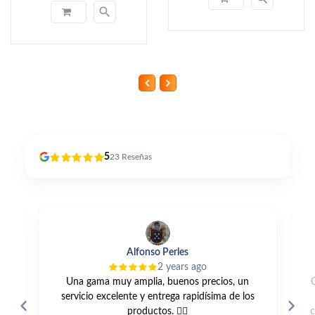
search
5
23
Reseñas
Alfonso Perles
2 years ago
Una gama muy amplia, buenos precios, un
servicio excelente y entrega rapidísima de los
productos. 👍🏼
c