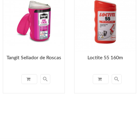
Tangit Sellador de Roscas
Loctite 55 160m
search
search