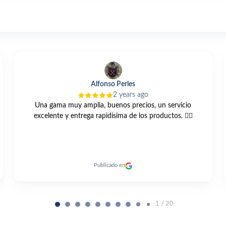
Lg Carri
3 years ago
Compre está bomba GRUNDFOS UNILIFT KP 250 A1 vis
web y muy buen trato todo muy cordial y me llegó antes
de el plazo previsto un 10
Publicado en
2 / 20