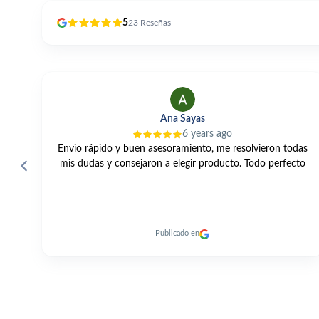
5
23
Reseñas
Alfonso Perles
2 years ago
das
Una gama muy amplia, buenos precios, un servicio
to
excelente y entrega rapidísima de los productos. 👍🏼
Publicado en