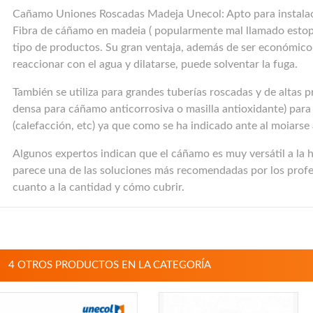
Cañamo Uniones Roscadas Madeja Unecol: Apto para instalacion
Fibra de cáñamo en madeia ( popularmente mal llamado estopa)
tipo de productos. Su gran ventaja, además de ser económico,
reaccionar con el agua y dilatarse, puede solventar la fuga.
También se utiliza para grandes tuberías roscadas y de altas
densa para cáñamo anticorrosiva o masilla antioxidante) para
(calefacción, etc) ya que como se ha indicado ante al moiars
Algunos expertos indican que el cáñamo es muy versátil a la ho
parece una de las soluciones más recomendadas por los profes
cuanto a la cantidad y cómo cubrir.
4 OTROS PRODUCTOS EN LA CATEGORÍA