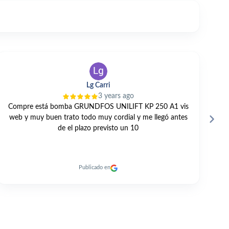
V TANO
3 years ago
GRAN TRATO PROFESIONAL Y PERSONAL. TODO
E
MUY RAPIDO. RECOMENDABLE 100% A DIA DE HOY.
Publicado en