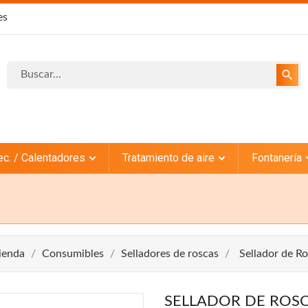
es
search
ec. / Calentadores
Tratamiento de aire
Fontanería
ienda
Consumibles
Selladores de roscas
Sellador de R
SELLADOR DE ROSC