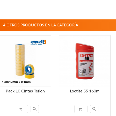
4 OTROS PRODUCTOS EN LA CATEGORÍA
Pack 10 Cintas Teflon
Loctite 55 160m
search
search