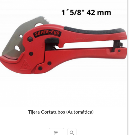
Tijera Cortatubos (Automática)
search