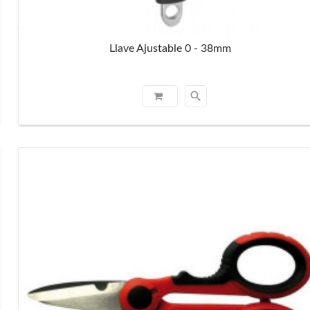
Llave Ajustable 0 - 38mm
search