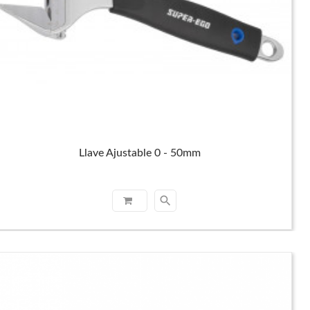
Llave Ajustable 0 - 50mm
search