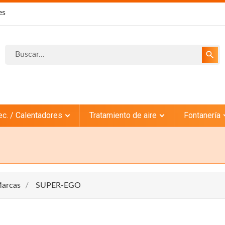
es
search
ec. / Calentadores
Tratamiento de aire
Fontanería
arcas
SUPER-EGO