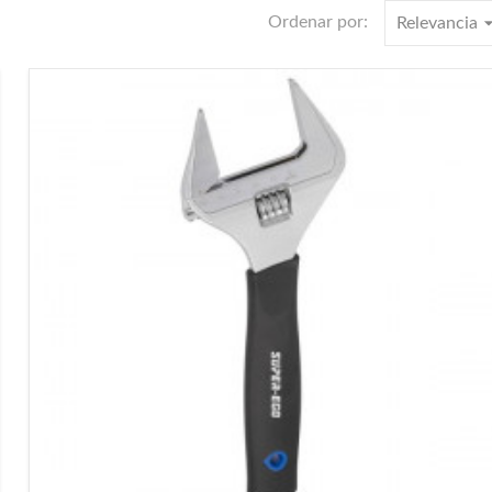
arrow_dro
Ordenar por:
Relevancia