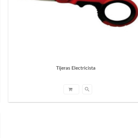
Tijeras Electricista
search