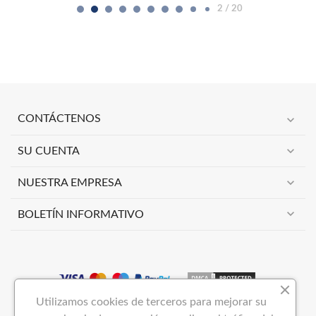
2 / 20
expand_more
CONTÁCTENOS
expand_more
SU CUENTA
expand_more
NUESTRA EMPRESA
expand_more
BOLETÍN INFORMATIVO
Utilizamos cookies de terceros para mejorar su
Copyright 2023
VIMAI NOW S.L
Todos los derechos reservados.