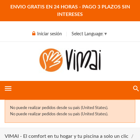
ENVIO GRATIS EN 24 HORAS - PAGO 3 PLAZOS SIN
INTERESES
Iniciar sesión
Select Language
▼
menu
No puede realizar pedidos desde su país (United States).
No puede realizar pedidos desde su país (United States).
VIMAI - El comfort en tu hogar y tu piscina a solo un clic