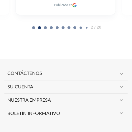
Publicado en
2 / 20
expand_more
CONTÁCTENOS
expand_more
SU CUENTA
expand_more
NUESTRA EMPRESA
expand_more
BOLETÍN INFORMATIVO