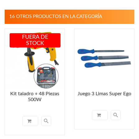
16 OTROS PRODUCTOS EN LA CATEGORÍA
FUERA DE
STOCK
Kit taladro + 48 Piezas
Juego 3 Limas Super Ego
500W
search
search