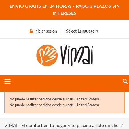
ENVIO GRATIS EN 24 HORAS - PAGO 3 PLAZOS SIN
INTERESES
Iniciar sesión
Select Language
▼
menu
No puede realizar pedidos desde su país (United States).
No puede realizar pedidos desde su país (United States).
VIMAI - El comfort en tu hogar y tu piscina a solo un clic