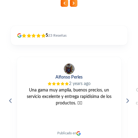
5
23
Reseñas
Alfonso Perles
2 years ago
Una gama muy amplia, buenos precios, un
servicio excelente y entrega rapidísima de los
productos. 👍🏼
c
Publicado en