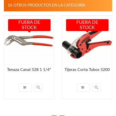
16 OTROS PRODUCTOS EN LA CATEGORÍA
FUERA DE
FUERA DE
STOCK
STOCK
Tenaza Canal 528 1 1/4"
Tijeras Corta Tubos 5200
search
search