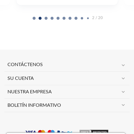
2 / 20
expand_more
CONTÁCTENOS
expand_more
SU CUENTA
expand_more
NUESTRA EMPRESA
expand_more
BOLETÍN INFORMATIVO