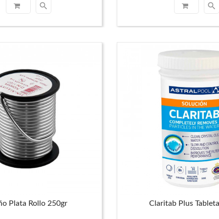
search
search
ño Plata Rollo 250gr
Claritab Plus Tablet