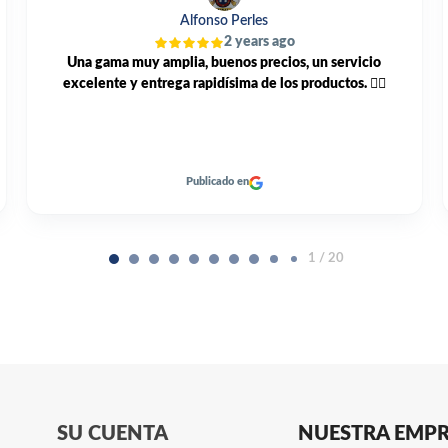
Lg Carri
3 years ago
Compre está bomba GRUNDFOS UNILIFT KP 250 A1 vis
web y muy buen trato todo muy cordial y me llegó antes
de el plazo previsto un 10
Publicado en
2 / 20
SU CUENTA
NUESTRA EMP