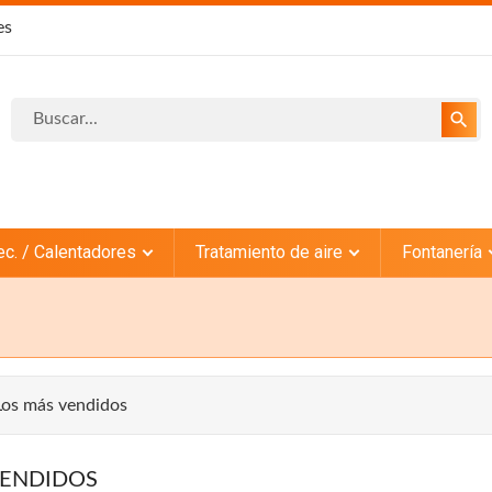
es
search
ec. / Calentadores
Tratamiento de aire
Fontanería
Los más vendidos
VENDIDOS