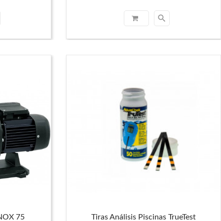
search
 NOX 75
Tiras Análisis Piscinas TrueTest