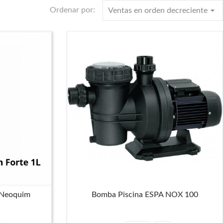
arrow_drop_down
Ordenar por:
Ventas en orden decreciente
 Neoquim
Bomba Piscina ESPA NOX 100