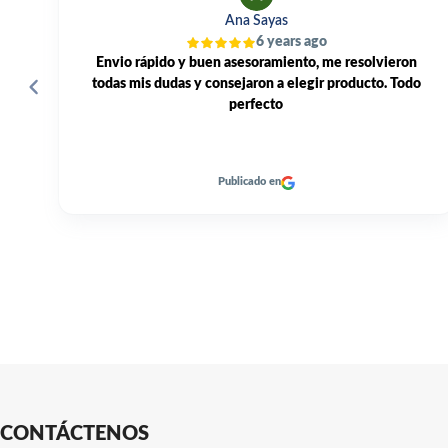
Alfonso Perles
2 years ago
n
Una gama muy amplia, buenos precios, un servicio
o
excelente y entrega rapidísima de los productos. 👍🏼
Publicado en
CONTÁCTENOS