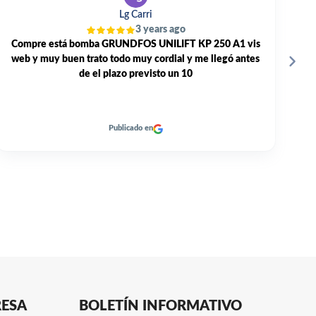
V TANO
3 years ago
GRAN TRATO PROFESIONAL Y PERSONAL. TODO
E
MUY RAPIDO. RECOMENDABLE 100% A DIA DE HOY.
Publicado en
RESA
BOLETÍN INFORMATIVO