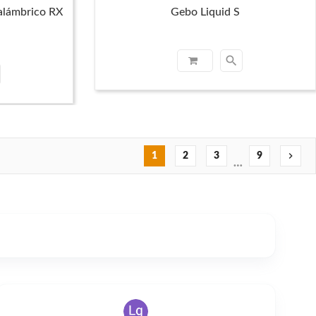
alámbrico RX
Gebo Liquid S
search
chevron_right
1
2
3
9
…