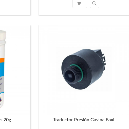
search
as 20g
Traductor Presión Gavina Baxi